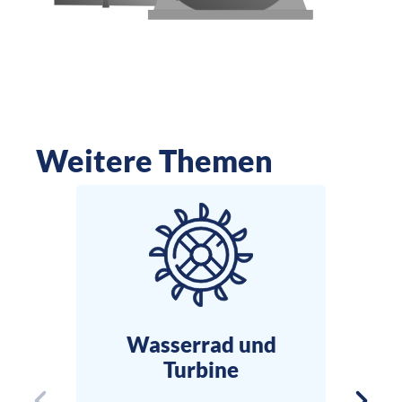
Weitere Themen
Wasserrad und
Die
Turbine
B