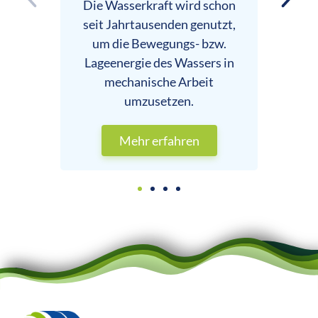
Fr
Die Wasserkraft wird schon
seit Jahrtausenden genutzt,
Be
um die Bewegungs- bzw.
Lageenergie des Wassers in
mechanische Arbeit
umzusetzen.
Mehr erfahren